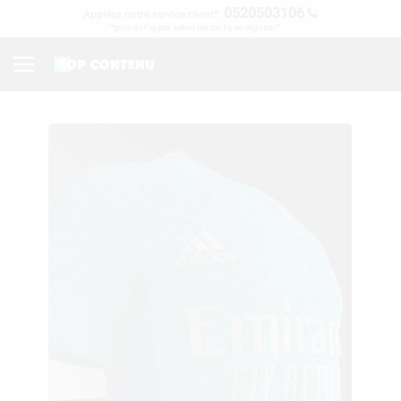
0520503106
Appelez notre service client*:
“*prix de l’appel selon les tarifs en vigueur”