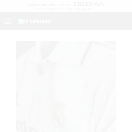
0520503106
Appelez notre service client*:
“*prix de l’appel selon les tarifs en vigueur”